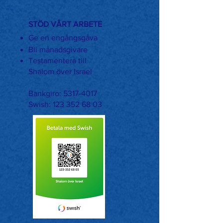
STÖD VÅRT ARBETE
Ge en engångsgåva
Bli månadsgivare
Testamentera till
Shalom över Israel
Bankgiro:
5317-4017
Swish:
123 352 68 03