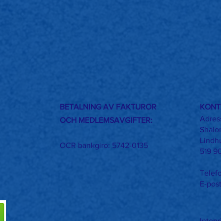
BETALNING AV FAKTUROR
KONT
Adres
OCH MEDLEMSAVGIFTER:
Shalom
Lindh
OCR bankgiro: 5742-0135
519 9
Telef
E-pos
Integr