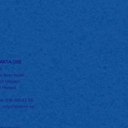
AKTA OSS
s:
 över Israel
ult Höjden
0 Horred
on: 018-701 02 65
t:
info@shalom.se
itetspolicy