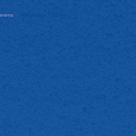
erens
Bli medlem
More