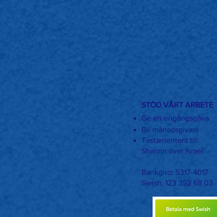
STÖD VÅRT ARBETE
Ge en engångsgåva
Bli månadsgivare
Testamentera till
Shalom över Israel
Bankgiro: 5317-4017
Swish: 123 352 68 03